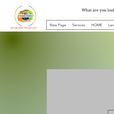
New Page
Services
HOME
Lan
API GENERIC PHARMACY