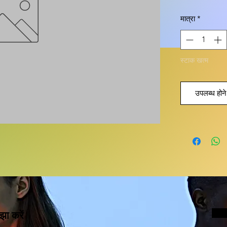
मात्रा
*
स्टाक खत्म
उपलब्ध होने 
झा करें