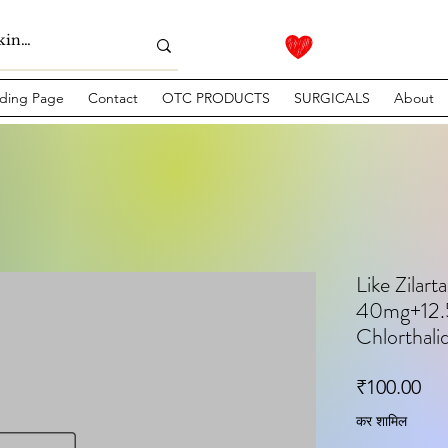
ding Page
Contact
OTC PRODUCTS
SURGICALS
About
Like Zilar
40mg+12.5
Chlorthali
मूल्
₹100.00
कर शामिल