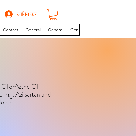
लॉगिन करें
Contact
General
General
General
INSTAGRAM PAGE
ta CTorAztric CT
 mg, Azilsartan and
done
य