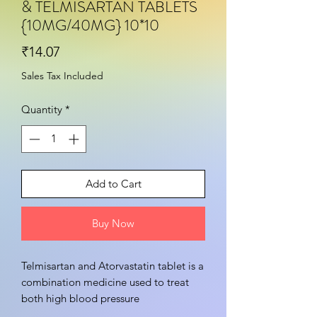
& TELMISARTAN TABLETS
{10MG/40MG} 10*10
Price
₹14.07
Sales Tax Included
Quantity
*
Add to Cart
Buy Now
Telmisartan and Atorvastatin tablet is a
combination medicine used to treat
both high blood pressure
(hypertension) and high cholesterol