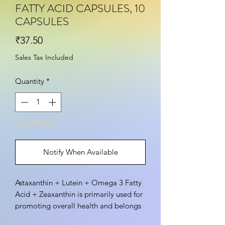
FATTY ACID CAPSULES, 10
CAPSULES
Price
₹37.50
Sales Tax Included
Quantity
*
Out of Stock
Notify When Available
Astaxanthin + Lutein + Omega 3 Fatty
Acid + Zeaxanthin is primarily used for
promoting overall health and belongs
to the group of dietary supplements. It