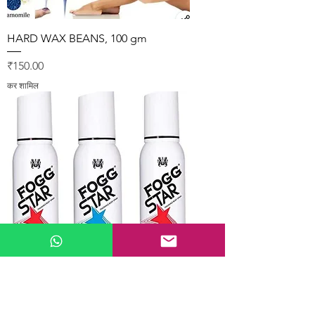
HARD WAX BEANS, 100 gm
मूल्य
₹150.00
कर शामिल
FOGG STAR 3 PCS DEODORANT
BODY SPRAY, 360 ml, 1 piece