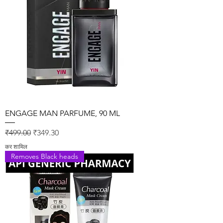
ENGAGE MAN PARFUME, 90 ML
नियमित मूल्य
बिक्री मूल्य
₹499.00
₹349.30
कर शामिल
Removes Black heads