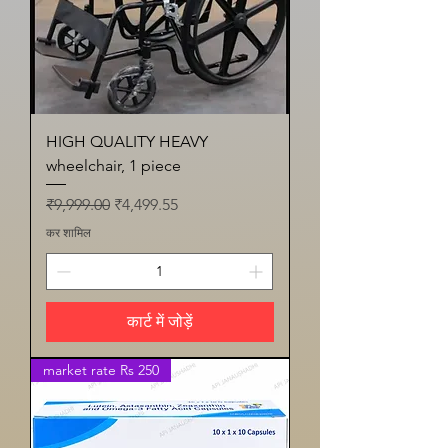
HIGH QUALITY HEAVY
wheelchair, 1 piece
नियमित मूल्य
बिक्री मूल्य
₹9,999.00
₹4,499.55
कर शामिल
कार्ट में जोड़ें
market rate Rs 250