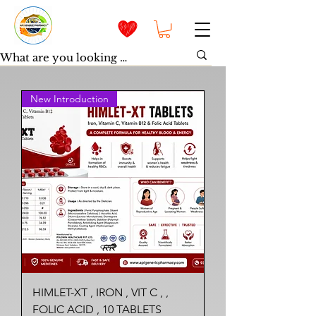
New Introduction
HIMLET-XT , IRON , VIT C , ,
FOLIC ACID , 10 TABLETS