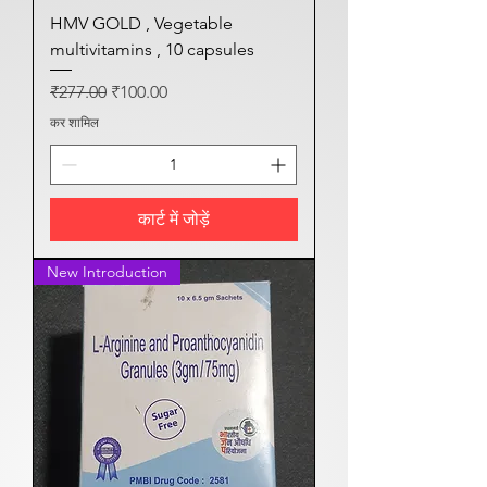
HMV GOLD , Vegetable
multivitamins , 10 capsules
नियमित मूल्य
बिक्री मूल्य
₹277.00
₹100.00
कर शामिल
कार्ट में जोड़ें
New Introduction