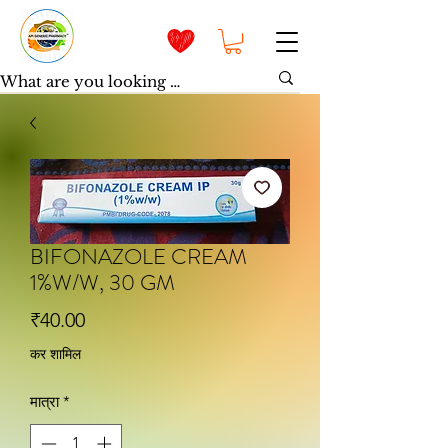
BIFONAZOLE CREAM
1%W/W, 30 GM
मूल्य
₹40.00
कर शामिल
मात्रा
*