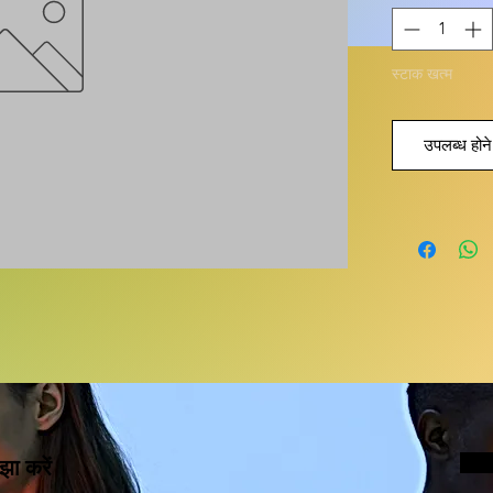
स्टाक खत्म
उपलब्ध होने 
झा करें