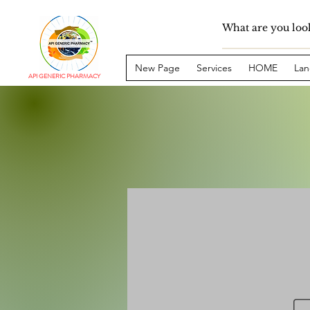
New Page
Services
HOME
Lan
API GENERIC PHARMACY