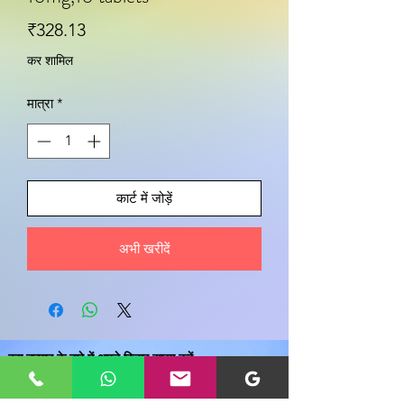
मूल्य
₹328.13
कर शामिल
मात्रा
*
कार्ट में जोड़ें
अभी खरीदें
इस उत्पाद के बारे में अपने विचार साझा करें