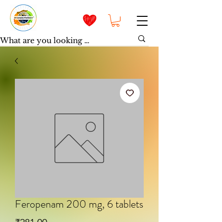
Feropenam 200 mg, 6 tablets