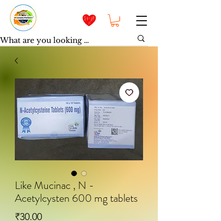
Like Mucinac , N -
Acetylcysten 600 mg tablets
मूल्य
₹30.00