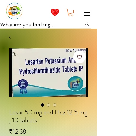
Losar 50 mg and Hcz 12.5 mg
, 10 tablets
मूल्य
₹12.38