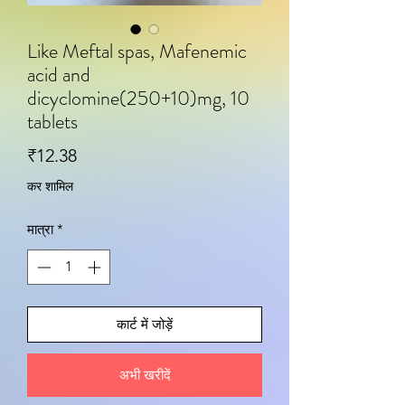
Like Meftal spas, Mafenemic
acid and
dicyclomine(250+10)mg, 10
tablets
मूल्य
₹12.38
कर शामिल
मात्रा
*
कार्ट में जोड़ें
अभी खरीदें