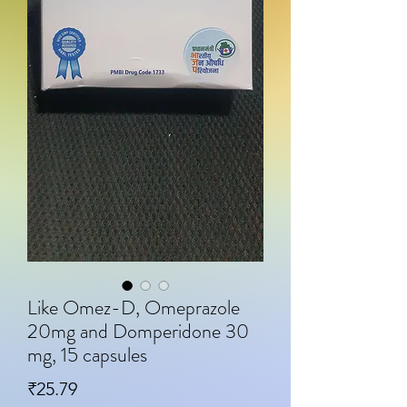
Like Omez-D, Omeprazole
20mg and Domperidone 30
mg, 15 capsules
मूल्य
₹25.79