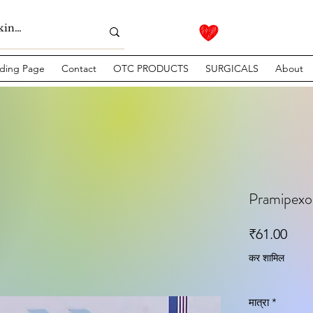
ding Page
Contact
OTC PRODUCTS
SURGICALS
About
Pramipexo
मूल्य
₹61.00
कर शामिल
मात्रा
*