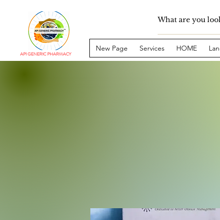
New Page
Services
HOME
Lan
API GENERIC PHARMACY