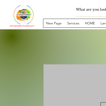
New Page
Services
HOME
Lan
API GENERIC PHARMACY