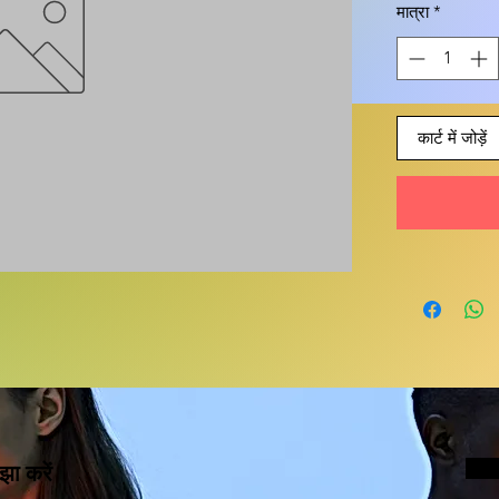
मात्रा
*
कार्ट में जोड़ें
झा करें