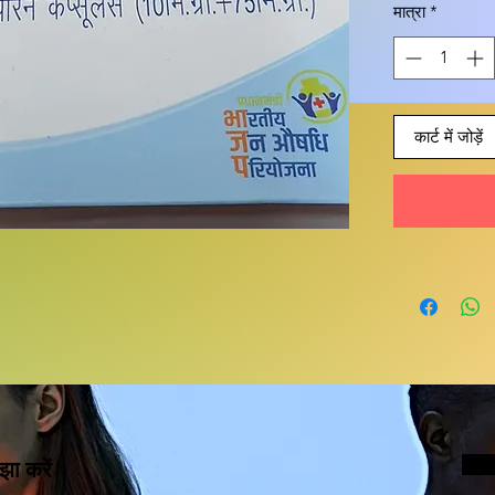
मात्रा
*
कार्ट में जोड़ें
झा करें