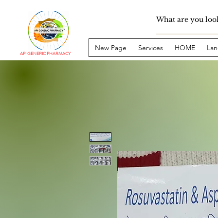
New Page
Services
HOME
Lan
API GENERIC PHARMACY