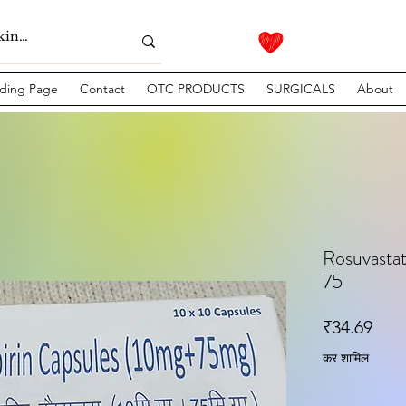
ding Page
Contact
OTC PRODUCTS
SURGICALS
About
Rosuvastat
75
मूल्य
₹34.69
कर शामिल