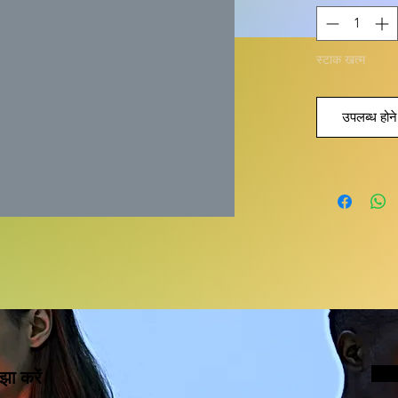
स्टाक खत्म
उपलब्ध होने 
झा करें