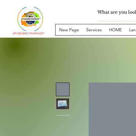
New Page
Services
HOME
Lan
API GENERIC PHARMACY