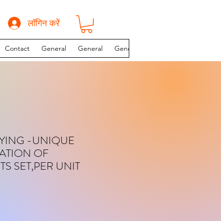
लॉगिन करें
Contact
General
General
General
INSTAGRAM PAGE
YING -UNIQUE
ATION OF
S SET,PER UNIT
य