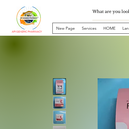
New Page
Services
HOME
Lan
API GENERIC PHARMACY