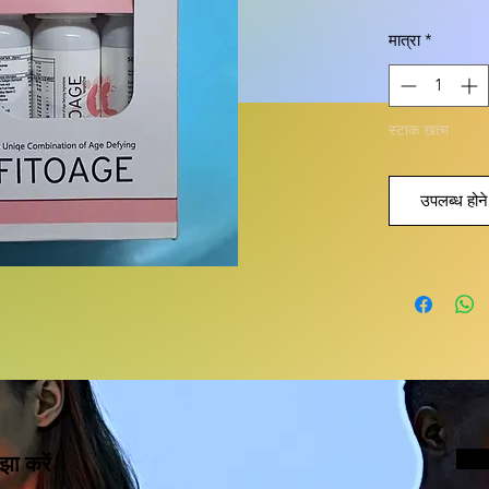
मात्रा
*
स्टाक खत्म
उपलब्ध होने 
झा करें