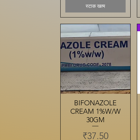
स्टाक खत्म
BIFONAZOLE
त्वरित दृश्य
CREAM 1%W/W
30GM
मूल्य
₹37.50