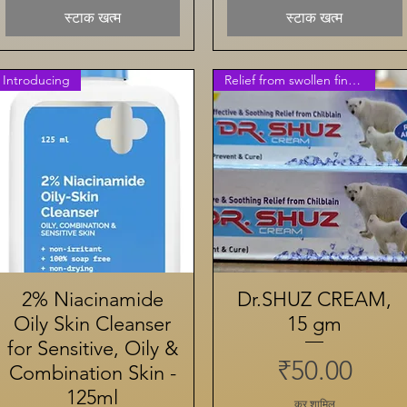
स्टाक खत्म
स्टाक खत्म
Introducing
Relief from swollen fingers
2% Niacinamide
त्वरित दृश्य
Dr.SHUZ CREAM,
त्वरित दृश्य
Oily Skin Cleanser
15 gm
for Sensitive, Oily &
मूल्य
₹50.00
Combination Skin -
125ml
कर शामिल