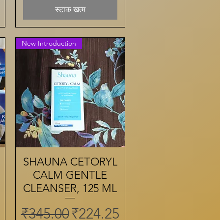
स्टाक खत्म
New Introduction
SHAUNA CETORYL
त्वरित दृश्य
CALM GENTLE
CLEANSER, 125 ML
नियमित मूल्य
बिक्री मूल्य
₹345.00
₹224.25