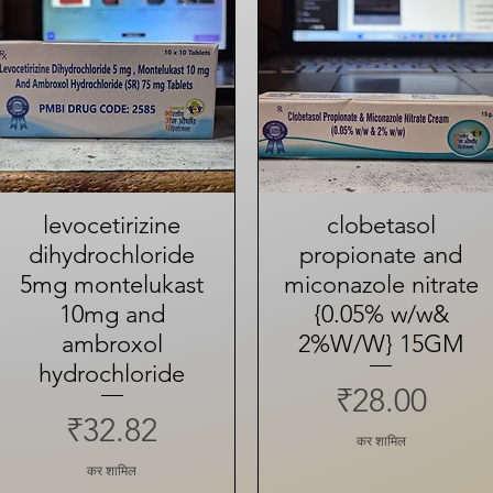
levocetirizine
त्वरित दृश्य
clobetasol
त्वरित दृश्य
dihydrochloride
propionate and
5mg montelukast
miconazole nitrate
10mg and
{0.05% w/w&
ambroxol
2%W/W} 15GM
hydrochloride
मूल्य
₹28.00
मूल्य
₹32.82
कर शामिल
कर शामिल