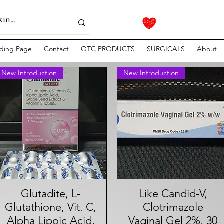
ding Page
Contact
OTC PRODUCTS
SURGICALS
About
New Introduction
New Introduction
Glutadite, L-
त्वरित दृश्य
Like Candid-V,
त्वरित दृश्य
Glutathione, Vit. C,
Clotrimazole
Alpha Lipoic Acid,
Vaginal Gel 2%, 30