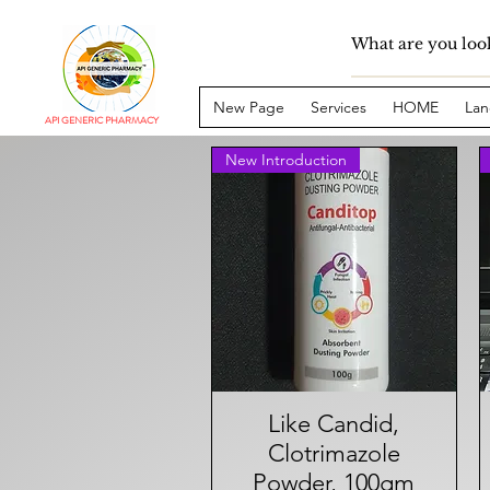
New Page
Services
HOME
Lan
API GENERIC PHARMACY
New Introduction
Like Candid,
त्वरित दृश्य
Clotrimazole
Powder, 100gm