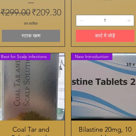
नियमित मूल्य
बिक्री मूल्य
₹299.00
₹209.30
कर शामिल
स्टाक खत्म
कार्ट में जोड़ें
Best for Scalp infections
New Introduction
Coal Tar and
त्वरित दृश्य
Bilastine 20mg, 10
त्वरित दृश्य