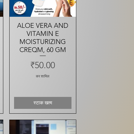
ALOE VERA AND
त्वरित दृश्य
VITAMIN E
MOISTURIZING
CREQM, 60 GM
मूल्य
₹50.00
कर शामिल
स्टाक खत्म