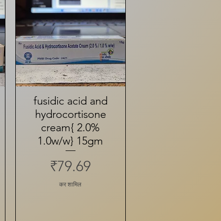
fusidic acid and
त्वरित दृश्य
hydrocortisone
cream{ 2.0%
1.0w/w} 15gm
मूल्य
₹79.69
कर शामिल