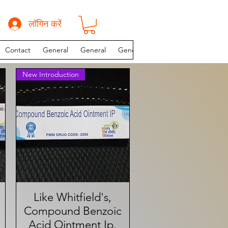
लॉगिन करें
Contact
General
General
General
INSTAGRAM PAGE
New Introduction
Like Whitfield's,
त्वरित दृश्य
Compound Benzoic
Acid Ointment Ip,