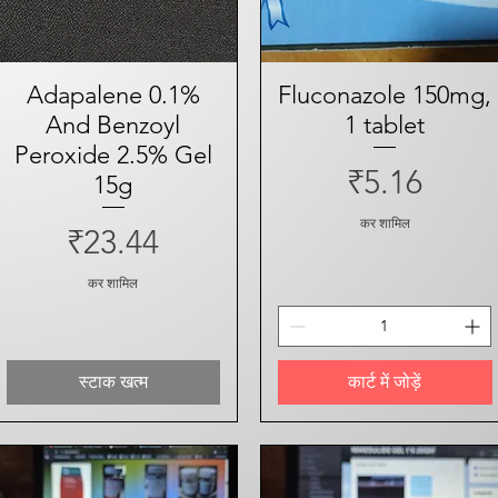
Adapalene 0.1%
त्वरित दृश्य
Fluconazole 150mg,
त्वरित दृश्य
And Benzoyl
1 tablet
Peroxide 2.5% Gel
मूल्य
₹5.16
15g
कर शामिल
मूल्य
₹23.44
कर शामिल
स्टाक खत्म
कार्ट में जोड़ें