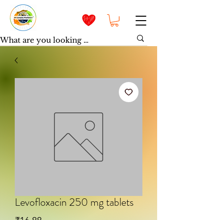
Levofloxacin 250 mg tablets