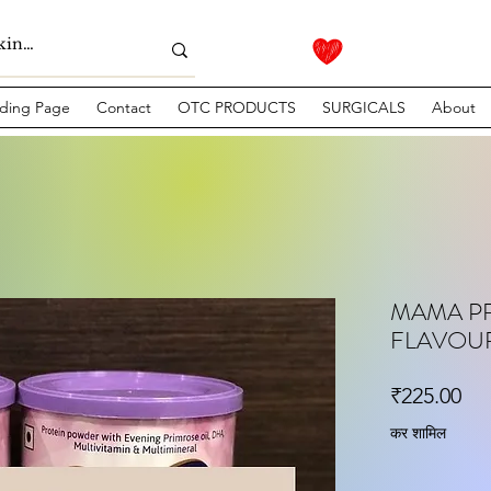
ding Page
Contact
OTC PRODUCTS
SURGICALS
About
MAMA PR
FLAVOU
मूल्
₹225.00
कर शामिल