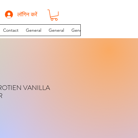
लॉगिन करें
Contact
General
General
General
INSTAGRAM PAGE
OTIEN VANILLA
R
य