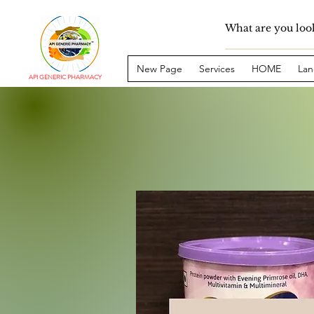
New Page
Services
HOME
Lan
API GENERIC PHARMACY