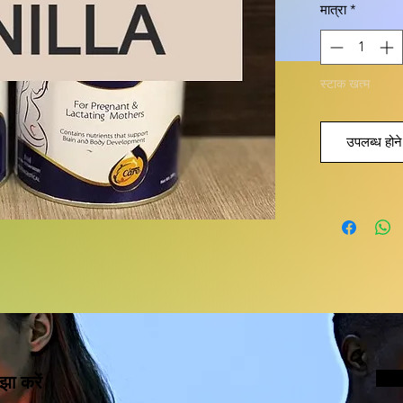
मात्रा
*
स्टाक खत्म
उपलब्ध होने 
झा करें