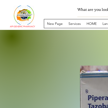
New Page
Services
HOME
Lan
API GENERIC PHARMACY