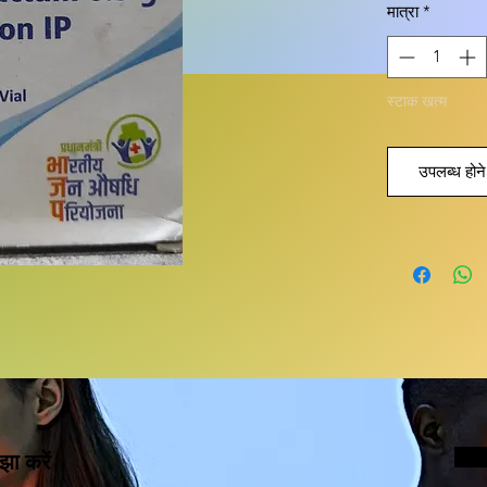
मात्रा
*
स्टाक खत्म
उपलब्ध होने 
झा करें