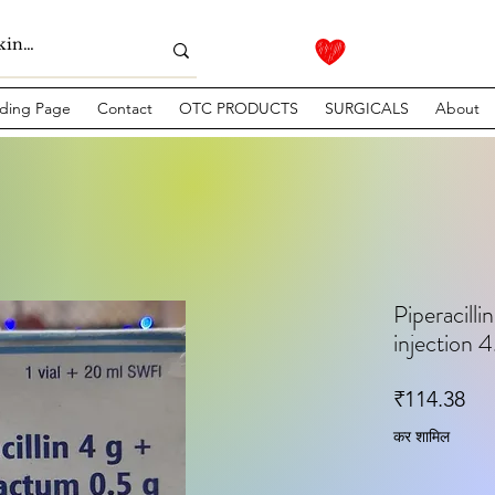
ding Page
Contact
OTC PRODUCTS
SURGICALS
About
Piperacill
injection 
मूल्
₹114.38
कर शामिल