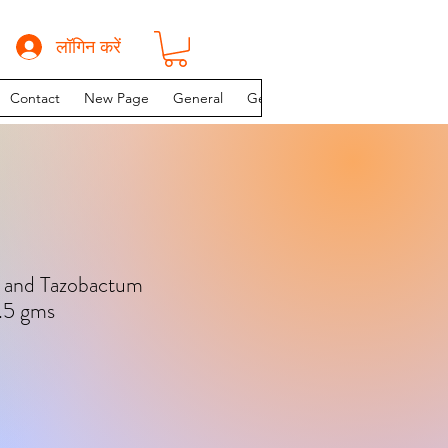
लॉगिन करें
Contact
New Page
General
General
General
INSTAG
in and Tazobactum
4.5 gms
य